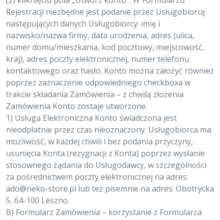
(2) kliknięciu pola „Utwórz konto”. W Formularzu
Rejestracji niezbędne jest podanie przez Usługobiorcę
następujących danych Usługobiorcy: imię i
nazwisko/nazwa firmy, data urodzenia, adres (ulica,
numer domu/mieszkania, kod pocztowy, miejscowość,
kraj), adres poczty elektronicznej, numer telefonu
kontaktowego oraz hasło. Konto można założyć również
poprzez zaznaczenie odpowiedniego checkboxa w
trakcie składania Zamówienia – z chwilą złożenia
Zamówienia Konto zostaje utworzone.
1) Usługa Elektroniczna Konto świadczona jest
nieodpłatnie przez czas nieoznaczony. Usługobiorca ma
możliwość, w każdej chwili i bez podania przyczyny,
usunięcia Konta (rezygnacji z Konta) poprzez wysłanie
stosownego żądania do Usługodawcy, w szczególności
za pośrednictwem poczty elektronicznej na adres:
ado@neko-store.pl
lub też pisemnie na adres: Obotrycka
5, 64-100 Leszno.
B) Formularz Zamówienia – korzystanie z Formularza