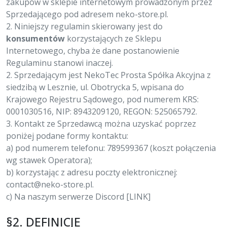
zakupów w sklepie internetowym prowadzonym przez
Sprzedającego pod adresem neko-store.pl.
2. Niniejszy regulamin skierowany jest do
konsumentów
korzystających ze Sklepu
Internetowego, chyba że dane postanowienie
Regulaminu stanowi inaczej.
2. Sprzedającym jest NekoTec Prosta Spółka Akcyjna z
siedzibą w Lesznie, ul. Obotrycka 5, wpisana do
Krajowego Rejestru Sądowego, pod numerem KRS:
0001030516, NIP: 8943209120, REGON: 525065792.
3. Kontakt ze Sprzedawcą można uzyskać poprzez
poniżej podane formy kontaktu:
a) pod numerem telefonu: 789599367 (koszt połączenia
wg stawek Operatora);
b) korzystając z adresu poczty elektronicznej:
contact@neko-store.pl
.
c) Na naszym serwerze Discord [LINK]
§2. DEFINICJE