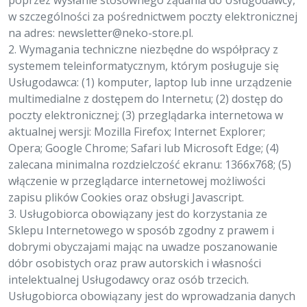
poprzez wysłanie stosownego żądania do Usługodawcy,
w szczególności za pośrednictwem poczty elektronicznej
na adres:
newsletter@neko-store.pl
.
2. Wymagania techniczne niezbędne do współpracy z
systemem teleinformatycznym, którym posługuje się
Usługodawca: (1) komputer, laptop lub inne urządzenie
multimedialne z dostępem do Internetu; (2) dostęp do
poczty elektronicznej; (3) przeglądarka internetowa w
aktualnej wersji: Mozilla Firefox; Internet Explorer;
Opera; Google Chrome; Safari lub Microsoft Edge; (4)
zalecana minimalna rozdzielczość ekranu: 1366x768; (5)
włączenie w przeglądarce internetowej możliwości
zapisu plików Cookies oraz obsługi Javascript.
3. Usługobiorca obowiązany jest do korzystania ze
Sklepu Internetowego w sposób zgodny z prawem i
dobrymi obyczajami mając na uwadze poszanowanie
dóbr osobistych oraz praw autorskich i własności
intelektualnej Usługodawcy oraz osób trzecich.
Usługobiorca obowiązany jest do wprowadzania danych