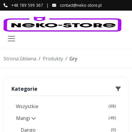
+48 789 599 367
|
contact@neko-store.pl
Strona Główna
Produkty
Gry
Kategorie
Wszystkie
(68)
Mangi
(49)
Dango
(0)