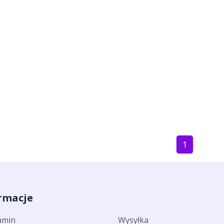
1
rmacje
amin
Wysyłka