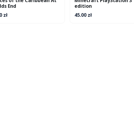
tes of the Caribbean At
Minecraft PlayStation 3
lds End
edition
0 zł
45.00 zł