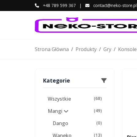
+48 789 599 367
|
contact@neko-store.pl
Strona Główna
Produkty
Gry
Konsole
Kategorie
Wszystkie
(68)
Mangi
(49)
Dango
(0)
Waneko
(13)